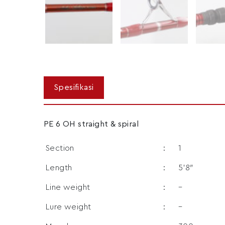
PE 6 OH straight & spiral
Section
:
1
Length
:
5’8″
Line weight
:
–
Lure weight
:
–