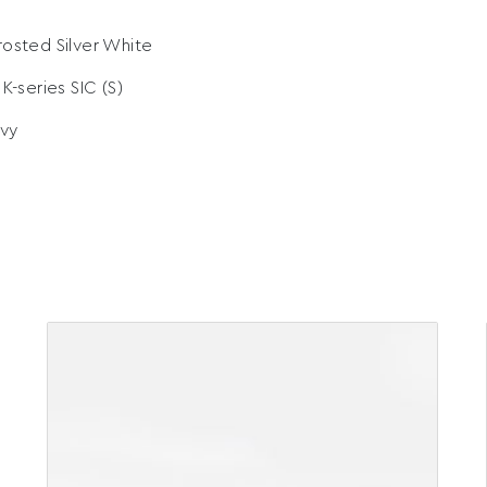
rosted Silver White
 K-series SIC (S)
vy