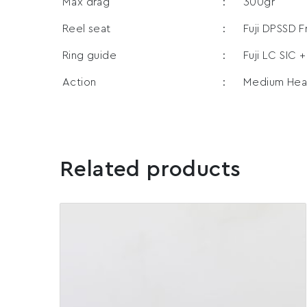
Max drag
:
300gr
Reel seat
:
Fuji DPSSD F
Ring guide
:
Fuji LC SIC +
Action
:
Medium Hea
Related products