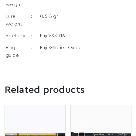
weight
Lure
:
0.5-5 gr
weight
Reel seat
:
Fuji VSSD16
Ring
:
Fuji K-Series Oxide
guide
Related products