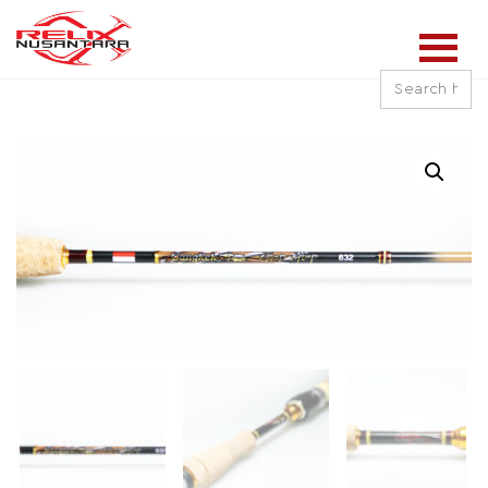
Search
for: