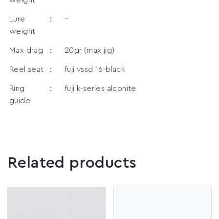
Lure
:
–
weight
Max drag
:
20gr (max jig)
Reel seat
:
fuji vssd 16-black
Ring
:
fuji k-series alconite
guide
Related products