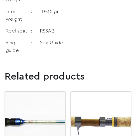
Lure
:
10-35 gr
weight
Reel seat
:
RSSAB
Ring
:
Sea Guide
guide
Related products