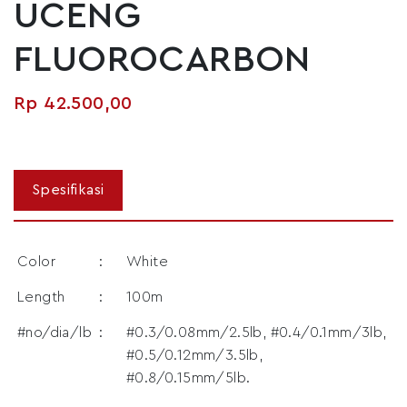
UCENG
FLUOROCARBON
Rp
42.500,00
Color
:
White
Length
:
100m
#no/dia/lb
:
#0.3/0.08mm/2.5lb, #0.4/0.1mm/3lb,
#0.5/0.12mm/3.5lb,
#0.8/0.15mm/5lb.